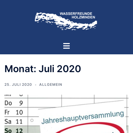
Zum
Inhalt
springen
Menü
umschalten
Monat:
Juli 2020
25. JULI 2020
ALLGEMEIN