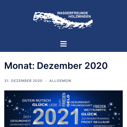
Zum
Inhalt
springen
Menü
umschalten
Monat:
Dezember 2020
31. DEZEMBER 2020
ALLGEMEIN