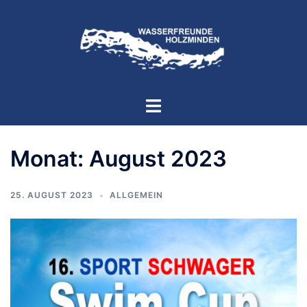
Zum
Inhalt
springen
Menü
umschalten
Monat:
August 2023
25. AUGUST 2023
ALLGEMEIN