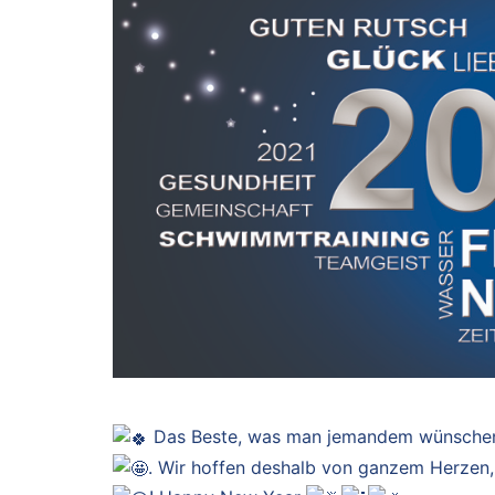
Das Beste, was man jemandem wünschen ka
. Wir hoffen deshalb von ganzem Herzen,