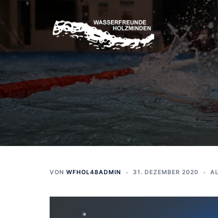
Zum
Inhalt
springen
VON
WFHOL48ADMIN
31. DEZEMBER 2020
A