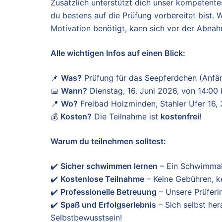
Zusätzlich unterstützt dich unser kompetente
du bestens auf die Prüfung vorbereitet bist. W
Motivation benötigt, kann sich vor der Abnah
Alle wichtigen Infos auf einen Blick:
📌
Was?
Prüfung für das Seepferdchen (Anf
📅
Wann?
Dienstag, 16. Juni 2026, von 14:00 
📍
Wo?
Freibad Holzminden, Stahler Ufer 16
💰
Kosten?
Die Teilnahme ist
kostenfrei
!
Warum du teilnehmen solltest:
✔️
Sicher schwimmen lernen
– Ein Schwimmabz
✔️
Kostenlose Teilnahme
– Keine Gebühren, k
✔️
Professionelle Betreuung
– Unsere Prüferin
✔️
Spaß und Erfolgserlebnis
– Sich selbst her
Selbstbewusstsein!