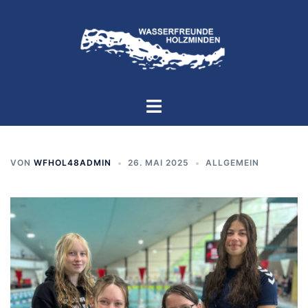
Zum
Inhalt
springen
Menü
umschalten
VON
WFHOL48ADMIN
26. MAI 2025
ALLGEMEIN