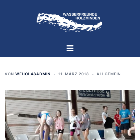
Zum
Inhalt
springen
Menü
umschalten
VON
WFHOL48ADMIN
11. MÄRZ 2018
ALLGEMEIN