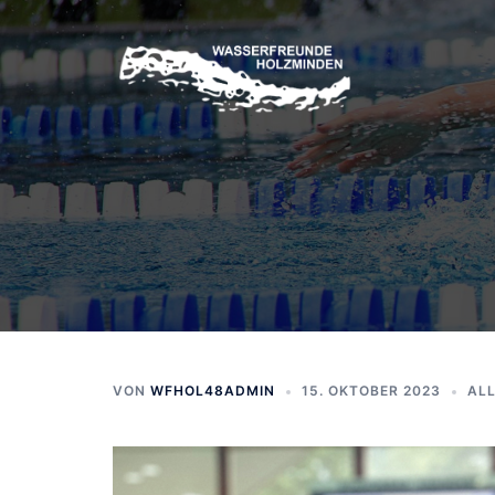
Zum
Inhalt
springen
VON
WFHOL48ADMIN
15. OKTOBER 2023
AL