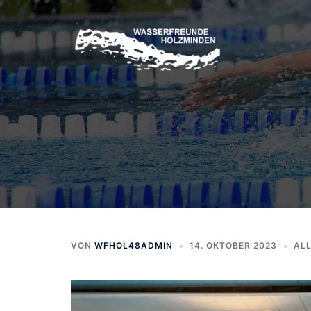
Zum
Inhalt
springen
VON
WFHOL48ADMIN
14. OKTOBER 2023
AL