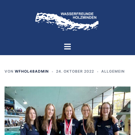
Zum
Inhalt
springen
Menü
umschalten
VON
WFHOL48ADMIN
24. OKTOBER 2022
ALLGEMEIN